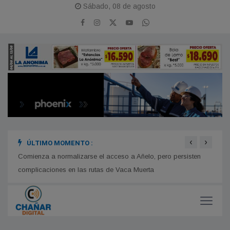
Sábado, 08 de agosto
‹
›
ÚLTIMO MOMENTO :
imonio
Comienza a normalizarse el acceso a Añelo, pero persisten
ATE s
complicaciones en las rutas de Vaca Muerta
convo