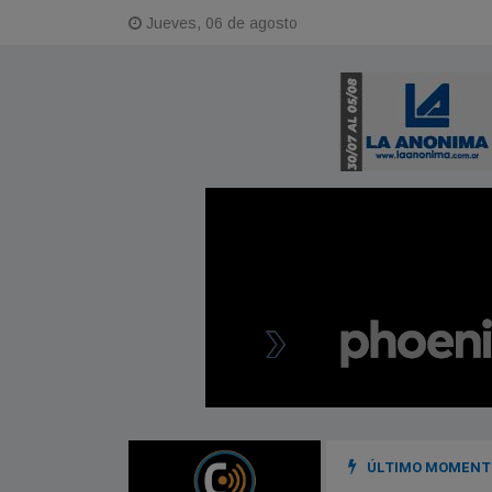
Jueves, 06 de agosto
ÚLTIMO MOMENTO
z por falso testimonio en la causa por su desaparición