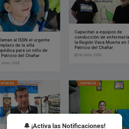
Capacitan a equipos de
conducción de enfermería
laman al ISSN el urgente
la Región Vaca Muerta en 
mplazo de la silla
Patricio del Chañar
opédica para un niño de
 Patricio del Chañar
08 Junio, 2026
 Junio, 2026
EXPRESS
EXPRESS
🔔 ¡Activa las Notificaciones!