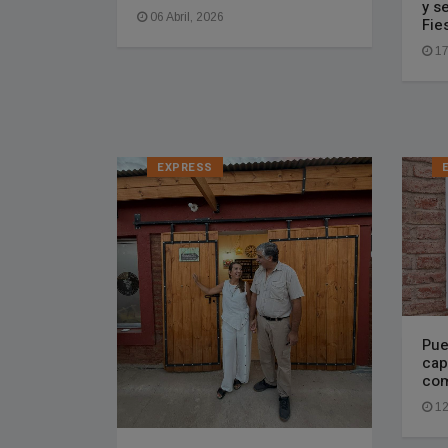
y s
06 Abril, 2026
Fie
17
EXPRESS
Pue
cap
co
12