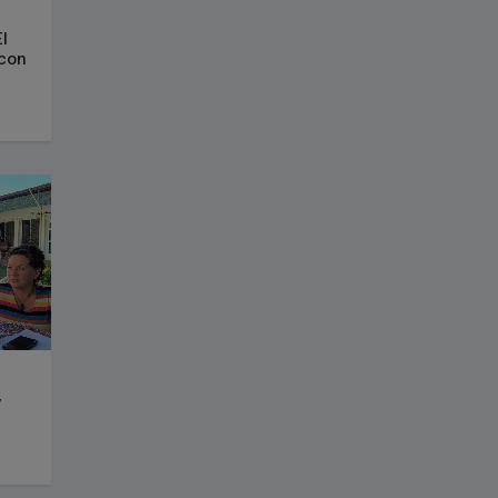
l
 con
y