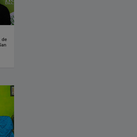
 de
San