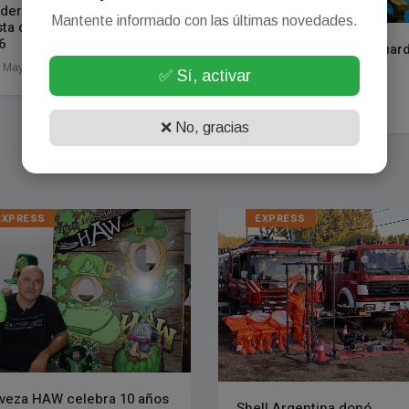
deret lanzó oficialmente la
Mantente informado con las últimas novedades.
sta de los Productores
6
Reclamo por falta de guard
en salud mental en San
 Mayo, 2026
✅ Sí, activar
Patricio del Chañar
13 Abril, 2026
❌ No, gracias
EXPRESS
EXPRESS
veza HAW celebra 10 años
Shell Argentina donó