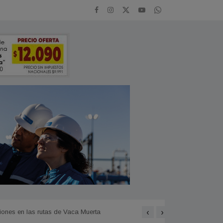
‹
›
iones en las rutas de Vaca Muerta
ATE solicitó al Municipio 