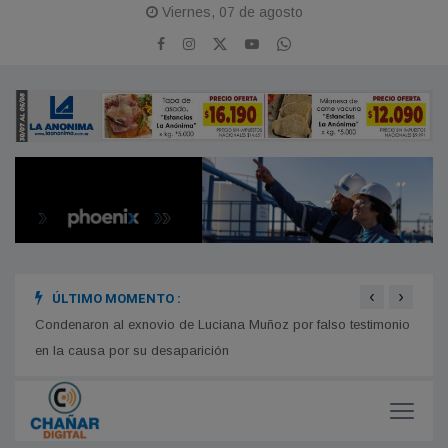
Viernes, 07 de agosto
‹
›
ÚLTIMO MOMENTO :
s la
Condenaron al exnovio de Luciana Muñoz por falso testimonio
Comie
en la causa por su desaparición
compl