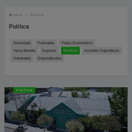
Inicio
Política
Política
Sociedad
Policiales
Pulso Económico
Vaca Muerta
Express
Política
Acordes Deportivos
Generales
Espectáculos
POLÍTICA