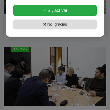
✅ Sí, activar
El Gobierno ofreció a ATE un piso salarial de
❌ No, gracias
$1.560.000 y dos bonos
30 Julio, 2026
POLÍTICA